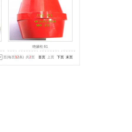
绝缘柱 61
页(每页
12
条) 共
2
页
首页
上页
下页
末页