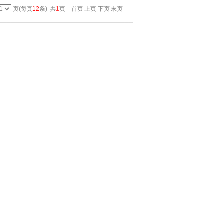
页(每页
12
条) 共
1
页 首页 上页 下页 末页