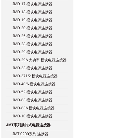
JMD-17 模块电源连接器
JMD-18 模块电源连接器
JMD-19 模块电源连接器
JMD-20 模块电源连接器
JMD-25 模块电源连接器
JMD-28 模块电源连接器
JMD-29 模块电源连接器
JMD-29A 大功率 模块电源连接器
JMD-33 模块电源连接器
JMD-371/2 模块电源连接器
JMD-40/A 模块电源连接器
JMD-52 模块电源连接器
JMD-83 模块电源连接器
JMD-83A 模块电源连接器
JMD-10 模块电源连接器
JMT系列插片式电源连接器
JMT-0200系列 连接器