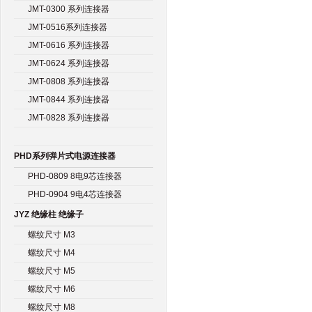
JMT-0300 系列连接器
JMT-0516系列连接器
JMT-0616 系列连接器
JMT-0624 系列连接器
JMT-0808 系列连接器
JMT-0844 系列连接器
JMT-0828 系列连接器
PHD系列弹片式电源连接器
PHD-0809 8电9芯连接器
PHD-0904 9电4芯连接器
JYZ 绝缘柱 绝缘子
螺纹尺寸 M3
螺纹尺寸 M4
螺纹尺寸 M5
螺纹尺寸 M6
螺纹尺寸 M8